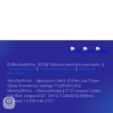
©
VibroSystM Inc. 2024
|
Todos los derechos reservados.
|
Términos de Uso
|
Política de devolución
|
Política de
privacidad
VibroSystM Inc.
–
Agencia en Chile
|
424 Ave. Luis Thayer
Ojeda, Providencia, Santiago 7510068 CHILE
VibroSystM Inc.
–
Oficina principal
|
2727 Jacques-Cartier
East Blvd., Longueuil QC J4N 1L7 CANADA
|
Teléfono
(Canada): +1 450 646-2157