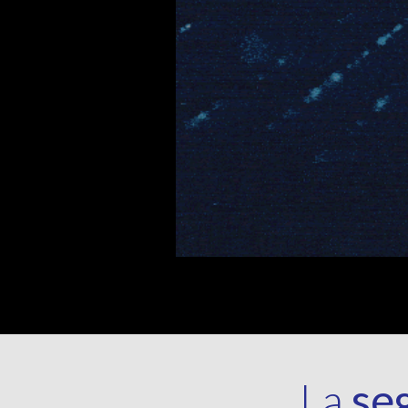
La
se