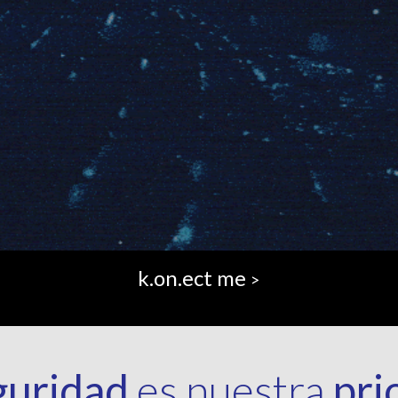
k.on.ect me
>
guridad
es nuestra
pri