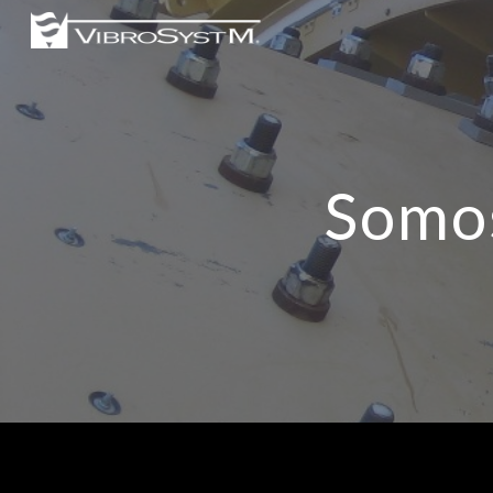
Sk
Somo