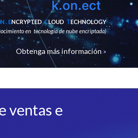
N . E
NCRYPTED
C
LOUD
T
ECHNOLOGY
ocimiento en tecnología de nube encriptada
)
Obtenga más información
>
e ventas e